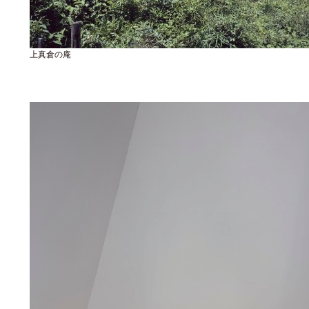
上真倉の庵